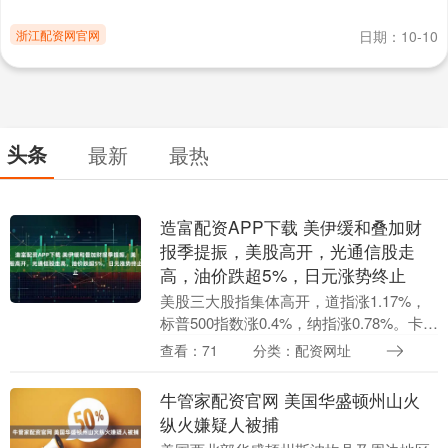
浙江配资网官网
日期：10-10
头条
最新
最热
造富配资APP下载 美伊缓和叠加财
报季提振，美股高开，光通信股走
高，油价跌超5%，日元涨势终止
美股三大股指集体高开，道指涨1.17%，
标普500指数涨0.4%，纳指涨0.78%。卡特
彼勒上涨12%，创2022年10月以来最大单
查看：71
分类：配资网址
日涨幅。Palantir涨超....
牛管家配资官网 美国华盛顿州山火
纵火嫌疑人被捕