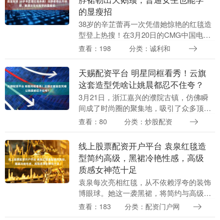
的显瘦招
38岁的辛芷蕾再一次凭借她惊艳的红毯造
型登上热搜！在3月20日的CMG中国电影
盛典上，这位威尼斯影后身穿一袭金色挂
查看：198
分类：诚利和
脖亮片纱裙亮相。那裙摆上的流苏在她的
步伐下轻轻....
天赐配资平台 明星同框看秀！云旗
这套造型凭啥让姚晨都忍不住夸？
3月21日，浙江嘉兴的濮院古镇，仿佛瞬
间成了时尚圈的聚集地，吸引了众多顶级
明星的光临！姚晨、胡一天、任豪、云旗
查看：80
分类：炒股配资
四位明星齐齐亮相，竟然同时坐在濮院高
定时尚周的第一....
线上股票配资开户平台 袁泉红毯造
型简约高级，黑裙冷艳性感，高级
质感女神范十足
袁泉每次亮相红毯，从不依赖浮夸的装饰
博眼球。她这一袭黑裙，将简约与高级感
完美融合，清冷气质与利落版型交相辉
查看：183
分类：配资门户网
映，既冷艳又透着温婉。本篇将拆解她全