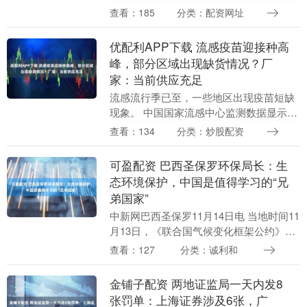
于11月17日以固定数量、利率招标、多重
查看：185
分类：配资网址
价位中标方式开展8000亿元买断式逆回购
操作....
优配利APP下载 流感疫苗迎接种高
峰，部分区域出现缺货情况？厂
家：当前供应充足
流感流行季已至，一些地区出现疫苗短缺
现象。 中国国家流感中心监测数据显示，
11月3日-11月9日当周，南、北方省份流感
查看：134
分类：炒股配资
活动都在上升，全国共报告621起流感样
病例....
可盈配资 巴西圣保罗环保局长：生
态环境保护，中国是值得学习的“兄
弟国家”
中新网巴西圣保罗11月14日电 当地时间11
月13日，《联合国气候变化框架公约》第
三十次缔约方大会(COP30)期间，“习言道
查看：127
分类：诚利和
——中巴生态文明交流会”在巴西圣保....
金铺子配资 两地证监局一天内发8
张罚单：上海证券涉及6张，广