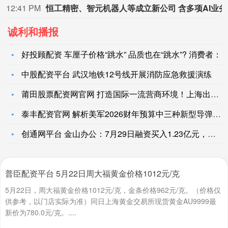
12:41 PM
恒工精
诚利和播报
好投顾配资 车厘子价格“跳水” 品质也在“跳水”? 消费者：
中股配资平台 武汉地铁12号线开展消防应急救援演练
莆田股票配资网官网 打造国际一流营商环境！上海出台行动方案
泰丰配资官网 解析美军2026财年预算中三种新型导弹_胡子_
创通网平台 金山办公：7月29日融资买入1.23亿元，融资融
普臣配资平台 5月22日周大福黄金价格1012元/克
5月22日，周大福黄金价格1012元/克，金条价格962元/克。（价格仅
供参考，以门店实际为准）同日上海黄金交易所现货黄金AU9999最
新价为780.0元/克。....