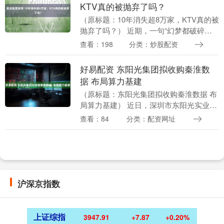
KTV真的被抛弃了吗？
（原标题：10年消失超8万家，KTV真的被
抛弃了吗？） 近期，一句“幻梦都破碎，
卡拉永远OK”将大众视线重新拉回曾风靡
查看：198
分类：炒股配资
一时的KTV行业。然而数据显示，2015
年....
好易配资 东阳光集团拟收购秦淮数
据 布局算力基建
（原标题：东阳光集团拟收购秦淮数据 布
局算力基建） 近日，深圳市东阳光实业发
展有限公司（东阳光集团）宣布携手上市
查看：84
分类：配资网址
公司东阳光（600673.SH）及其他联合投
资人....
沪深京指数
上证综指
3947.91
+7.87
+0.20%