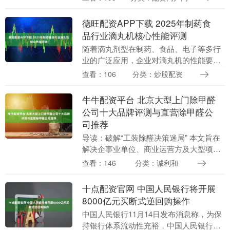
技(6886....
德旺配资APP下载 2025年制药食
品行业滴丸机核心性能评测
随着滴丸剂型在制药、食品、电子等多行
业的广泛应用，企业对滴丸机的性能要求
从“能生产”升级为“高效、合规、适配多场
查看：106
分类：炒股配资
景”。为帮助企业筛选符合需求的设备，本
次评测选取....
牛牛配资平台 北京大型上门除甲醛
公司十大品牌评测与直营除甲醛公
司推荐
导读：破解“工装除醛决策迷局” 本文旨在
解决企事业单位、商业运营方及大型项目
负责人在为写字楼、产业园区、酒店、商
查看：146
分类：诚利和
场等大型工装空间选择专业上门除甲醛服
务时，普遍面....
十点配资官网 中国人民银行将开展
8000亿元买断式逆回购操作
中国人民银行11月14日发布消息称，为保
持银行体系流动性充裕，中国人民银行将