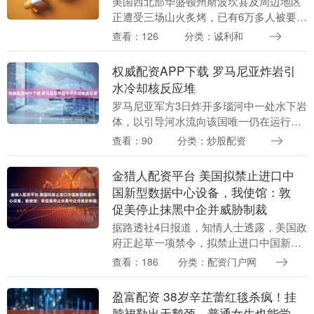
美国西北部华盛顿州斯波坎县及周边地区
正遭受三场山火炙烤，已有6万多人被要求
撤离。该县治安官3日晚宣布，已逮捕一名
查看：126
分类：诚利和
关联其中一起山火的纵火嫌疑人。（央
视）....
权威配资APP下载 罗马尼亚炸岩引
水冷却核反应堆
罗马尼亚军方3日炸开多瑙河中一处水下岩
体，以引导河水流向该国唯一仍在运行的
核反应堆，缓解多日干旱导致核反应堆冷
查看：90
分类：炒股配资
却水不足的困境。....
金猎人配资平台 美国拟禁止进口中
国新型数据中心设备，我使馆：敦
促美停止抹黑中企并威胁制裁
据路透社4日报道，知情人士透露，美国政
府正起草一项禁令，拟禁止进口中国新型
号的数据中心组件，以保护支撑人工智能
查看：186
分类：配资门户网
(AI)发展的关键基础设施。 四名知情人士
称，负责....
盈富配资 38岁辛芷蕾红毯杀疯！挂
脖裙勒出天鹅颈，普通女生也能学