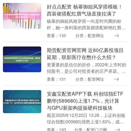
套造型的精髓，让普....
好点点配资 杨幂御姐风穿搭模板！
西装裙搭配红唇气场直接拉满了
杨幂的御姐风格穿搭一向是时尚圈的标
杆，她一身利落的西装裙搭配鲜艳红唇，
将干练与性感的平衡拿捏得恰到好处，气
查看：130
分类：配资网址
场全开却绝不显得浮夸。本文将全面拆解
她的这套造型，提供....
期货配资官网官网 近80亿募投项目
延期，联影医疗在憋什么大招？
更重要的是信任的折价，2022年上市时的
招股书，是公司对投资者的庄严承诺。如
今核心项目一拖再拖，不得不让人质疑管
查看：151
分类：配资网址
理层当年的规划能力和执行力。这种信任
的裂痕，往往....
安鑫宝配资APP下载 科创综指ETF
鹏华(589680)上涨1.7%，光计算
与GPU新架构提振硬科技板块
截至2025年12月22日 13:28，上证科创板
综合指数(000680)强势上涨1.63%，成分
股安达智能(688125)上涨20.00%，鼎通科
查看：193
分类：配资门户网