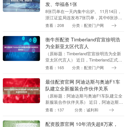
发、华福各1张
8张罚单在一天内集中出炉。 11月14日，
浙江证监局连发布7张罚单，其中6张涉及
上海证券及营业部和员工，1张涉及广发证
查看：208
分类：配资门户网
券员工。同日，华福证券收到了厦门证监
局的罚....
衡牛所配资 Timberland官宣徐明浩
为全新亚太区代言人
（原标题：Timberland官宣徐明浩为全新
亚太区代言人） 近日，Timberland正式宣
布徐明浩成为其全新亚太区代言人。双方
查看：165
分类：配资门户网
将以自由的姿态和真诚的表达，共....
最佳配资官网 阿迪达斯与奥迪F1车
队建立全新服装合作伙伴关系
（原标题：阿迪达斯与奥迪F1车队建立全
新服装合作伙伴关系） 近日，阿迪达斯宣
布与奥迪F1车队建立全新的服装合作伙伴
查看：137
分类：诚利和
关系。这项多年合作协议将于2026赛季正
式生效....
配资股票官网 10年消失超8万家，